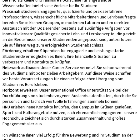
Die HNU als kleine und familiäre Hochschule für angewandte
Wissenschaften bietet viele Vorteile für Ihr Studium:
Praxisnah studieren
: Engagierte, qualifizierte und praxiserfahrene
Professor:innen, wissenschaftliche Mitarbeiter:innen und Lehrbeaufragte
bereiten Sie in kleinen Gruppen, in modernen Laboren und im direkten
Austausch mit den Dozierenden bestens auf zukünftige Aufgaben vor.
Innovativ lernen
: Qualitätsgesicherte Lehr- und Lernkonzepte, die gezielt
an die Bedürfnisse unserer Studierenden angepasst sind, unterstützen
Sie auf ihrem Weg zum erfolgreichen Studienabschluss.
Förderung erhalten
: Stipendien für engagierte und leistungsstarke
Studierende ermöglichen es Ihnen, Ihre finanzielle Situation zu
verbessern und Kontakte zu knüpfen.
Netzwerk aufbauen
: Unser Career Service vernetzt Sie schon während
des Studiums mit potenziellen Arbeitgebern. Auf diese Weise schaffen
wir beste Voraussetzungen für einen erfolgreichen Übergang vom
Studium ins Berufsleben.
Horizont erweitern
: Unser International Office unterstützt Sie bei der
Durchführung von studienbezogenen Auslandsaufenthalten, durch die Sie
persönlich und fachlich wertvolle Erfahrungen sammeln können.
HNU erleben
: neue Kontakte knüpfen, den Campus im Grünen genießen,
Sport- und Kulturangebote nutzen, sich ehrenamtlich engagieren - unsere
Hochschule zeichnet sich durch starken Zusammenhalt und großes
Engagement aller aus.
Ich wünsche Ihnen viel Erfolg für Ihre Bewerbung und Ihr Studium an der