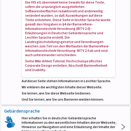
Die HIS eG übernimmt keine Gewähr für diese Texte,
sofern die ursprünglich ausgelieferten
Softwareoberflächen redaktionell und anderweitig
verändert wurden, so daß Auswirkungen auf diese
Texte entstehen. Diese Seite in leichter Sprache wurde
gemäß den Vorgaben in
§4 der Barrierefreie-
Informationstechnik-Verordnung (BITV 2.0) -
Erläuterungen in Deutscher Gebärdensprache und
Leichter Sprache
erstellt. Die
Landesgleichstellungsgesetze und Verordnungen
weichen zum Teil von den Wortlauten der Barrierefreie-
Informationstechnik-Verordnung- BITV 2.0 ab und sind
auch untereinander verschieden.
Siehe Wiki-Artikel
Tutorial: Hochschulspezifisches
Corporate Design erstellen
, Abschnitt
Barrierefreiheit
und Usability
.
Auf dieser Seite stehen Informationen in Leichter Sprache.
Wir erklären die wichtigsten Inhalte dieser Webseite.
Sie lernen, wie Sie diese Webseite bedienen.
Und Sie lernen, wie Sie uns Barrieren melden können.
Gebärdensprache
Hier erhalten Sie in deutscher Gebärdensprache
Informationen zu den wesentlichen Inhalten dieser Webseite,
Hinweise zur Navigation und eine Erläuterung der Inhalte der