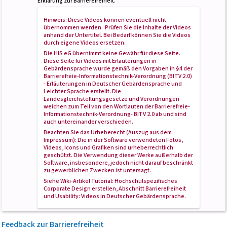
Erklärung zur Barrierefreiheit.
Hinweis: Diese Videos können eventuell nicht
übernommen werden. Prüfen Sie die Inhalte der Videos
anhand der Untertitel. Bei Bedarf können Sie die Videos
durch eigene Videos ersetzen.
Die HIS eG übernimmt keine Gewähr für diese Seite.
Diese Seite für Videos mit Erläuterungen in
Gebärdensprache wurde gemäß den Vorgaben in
§4 der
Barrierefreie-Informationstechnik-Verordnung (BITV 2.0)
- Erläuterungen in Deutscher Gebärdensprache und
Leichter Sprache
erstellt. Die
Landesgleichstellungsgesetze und Verordnungen
weichen zum Teil von den Wortlauten der Barrierefreie-
Informationstechnik-Verordnung- BITV 2.0 ab und sind
auch untereinander verschieden.
Beachten Sie das Urheberecht (Auszug aus dem
Impressum): Die in der Software verwendeten Fotos,
Videos, Icons und Grafiken sind urheberrechtlich
geschützt. Die Verwendung dieser Werke außerhalb der
Software, insbesondere, jedoch nicht darauf beschränkt
zu gewerblichen Zwecken ist untersagt.
Siehe Wiki-Artikel
Tutorial: Hochschulspezifisches
Corporate Design erstellen
, Abschnitt
Barrierefreiheit
und Usability
: Videos in Deutscher Gebärdensprache.
Feedback
zur Barrierefreiheit