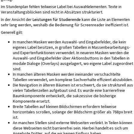
Im Stundenplan fehlen teilweise Label bei Auswahlelementen. Texte in
Veranstaltungsblöcken sind nicht in Absätzen strukturiert.
In der Ansicht der
Leistungen für Studierende
kann die Liste an Elementen
sehr lang werden, weshalb die Bedienung für Screenreader ineffizient ist.
Generell gilt:
In manchen Masken werden Auswahl- und Eingabefelder, die kein
eigenes Label besitzen, in großen Tabellen in Massenbearbeitungs-
und Expertenfunktionen verwendet. In neueren Masken werden die
Auswahl- und Eingabefelder über Aktionsbuttons in den Tabellen in
modale Dialoge (Overlays) ausgelagert, wo eigene Label zugeordnet
sind.
In manchen älteren Masken werden ineinander verschachtelte
Tabellen verwendet, um komplexe Sachverhalte effizient abzubilden.
Die Navigation in älteren Bäumen ist erschwert, da sie strukturell aus
vielen Tabellenzellen aufgebaut sind. Es wurde eine barrierefreie
Baumkomponente entwickelt, die sukzessive die bisherige
Komponente ersetzt.
Breite Tabellen auf kleinen Bildschirmen erfordern teilweise
horizontales scrollen, solange der Bildschirm größer als 768px breit
ist.
An manchen Stellen sind externe Webseiten verlinkt. In Teilen können
diese Webseiten nicht barrierefrei sein. Hierbei handelt es sich um
Angebote Dritter, auf die wir keinen Einfluss haben.