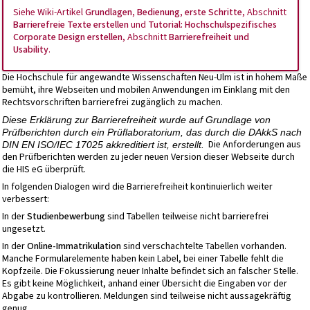
Siehe Wiki-Artikel
Grundlagen, Bedienung, erste Schritte
, Abschnitt
Barrierefreie Texte erstellen
und
Tutorial: Hochschulspezifisches
Corporate Design erstellen
, Abschnitt
Barrierefreiheit und
Usability
.
Die Hochschule für angewandte Wissenschaften Neu-Ulm ist in hohem Maße
bemüht, ihre Webseiten und mobilen Anwendungen im Einklang mit den
Rechtsvorschriften barrierefrei zugänglich zu machen.
Diese Erklärung zur Barrierefreiheit wurde auf Grundlage von
Prüfberichten durch ein Prüflaboratorium, das durch die DAkkS nach
Die Anforderungen aus
DIN EN ISO/IEC 17025 akkreditiert ist, erstellt.
den Prüfberichten werden zu jeder neuen Version dieser Webseite durch
die HIS eG überprüft.
In folgenden Dialogen wird die Barrierefreiheit kontinuierlich weiter
verbessert:
In der
Studienbewerbung
sind Tabellen teilweise nicht barrierefrei
ungesetzt.
In der
Online-Immatrikulation
sind verschachtelte Tabellen vorhanden.
Manche Formularelemente haben kein Label, bei einer Tabelle fehlt die
Kopfzeile. Die Fokussierung neuer Inhalte befindet sich an falscher Stelle.
Es gibt keine Möglichkeit, anhand einer Übersicht die Eingaben vor der
Abgabe zu kontrollieren. Meldungen sind teilweise nicht aussagekräftig
genug.