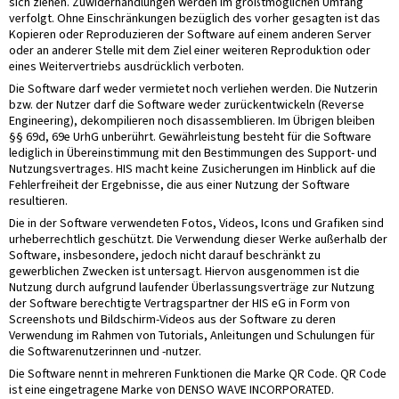
sich ziehen. Zuwiderhandlungen werden im größtmöglichen Umfang
verfolgt. Ohne Einschränkungen bezüglich des vorher gesagten ist das
Kopieren oder Reproduzieren der Software auf einem anderen Server
oder an anderer Stelle mit dem Ziel einer weiteren Reproduktion oder
eines Weitervertriebs ausdrücklich verboten.
Die Software darf weder vermietet noch verliehen werden. Die Nutzerin
bzw. der Nutzer darf die Software weder zurückentwickeln (Reverse
Engineering), dekompilieren noch disassemblieren. Im Übrigen bleiben
§§ 69d, 69e UrhG unberührt. Gewährleistung besteht für die Software
lediglich in Übereinstimmung mit den Bestimmungen des Support- und
Nutzungsvertrages. HIS macht keine Zusicherungen im Hinblick auf die
Fehlerfreiheit der Ergebnisse, die aus einer Nutzung der Software
resultieren.
Die in der Software verwendeten Fotos, Videos, Icons und Grafiken sind
urheberrechtlich geschützt. Die Verwendung dieser Werke außerhalb der
Software, insbesondere, jedoch nicht darauf beschränkt zu
gewerblichen Zwecken ist untersagt. Hiervon ausgenommen ist die
Nutzung durch aufgrund laufender Überlassungsverträge zur Nutzung
der Software berechtigte Vertragspartner der HIS eG in Form von
Screenshots und Bildschirm-Videos aus der Software zu deren
Verwendung im Rahmen von Tutorials, Anleitungen und Schulungen für
die Softwarenutzerinnen und -nutzer.
Die Software nennt in mehreren Funktionen die Marke QR Code. QR Code
ist eine eingetragene Marke von DENSO WAVE INCORPORATED.